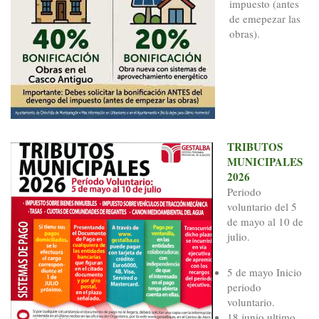
impuesto (antes
de emepezar las
obras).
TRIBUTOS
MUNICIPALES
2026
Periodo
voluntario del 5
de mayo al 10 de
julio.
5 de mayo Inicio
periodo
voluntario.
18 junio ultimo