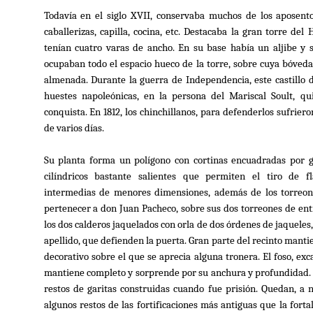
Todavía en el siglo XVII, conservaba muchos de los aposento
caballerizas, capilla, cocina, etc. Destacaba la gran torre de
tenían cuatro varas de ancho. En su base había un aljibe y 
ocupaban todo el espacio hueco de la torre, sobre cuya bóveda
almenada. Durante la guerra de Independencia, este castillo d
huestes napoleónicas, en la persona del Mariscal Soult, q
conquista. En 1812, los chinchillanos, para defenderlos sufriero
de varios días.
Su planta forma un polígono con cortinas encuadradas por g
cilíndricos bastante salientes que permiten el tiro de f
intermedias de menores dimensiones, además de los torreon
pertenecer a don Juan Pacheco, sobre sus dos torreones de ent
los dos calderos jaquelados con orla de dos órdenes de jaqueles
apellido, que defienden la puerta. Gran parte del recinto manti
decorativo sobre el que se aprecia alguna tronera. El foso, exc
mantiene completo y sorprende por su anchura y profundidad. 
restos de garitas construidas cuando fue prisión. Quedan, a niv
algunos restos de las fortificaciones más antiguas que la forta