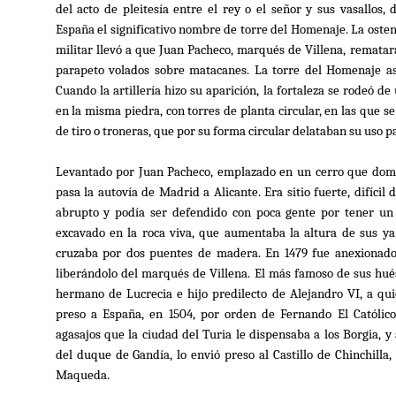
del acto de pleitesía entre el rey o el señor y sus vasallos,
España el significativo nombre de torre del Homenaje. La osten
militar llevó a que Juan Pacheco, marqués de Villena, rematar
parapeto volados sobre matacanes. La torre del Homenaje as
Cuando la artillería hizo su aparición, la fortaleza se rodeó d
en la misma piedra, con torres de planta circular, en las que 
de tiro o troneras, que por su forma circular delataban su uso 
Levantado por Juan Pacheco, emplazado en un cerro que domi
pasa la autovía de Madrid a Alicante. Era sitio fuerte, difícil 
abrupto y podía ser defendido con poca gente por tener un 
excavado en la roca viva, que aumentaba la altura de sus y
cruzaba por dos puentes de madera. En 1479 fue anexionado 
liberándolo del marqués de Villena. El más famoso de sus hué
hermano de Lucrecia e hijo predilecto de Alejandro VI, a qui
preso a España, en 1504, por orden de Fernando El Católico.
agasajos que la ciudad del Turia le dispensaba a los Borgia, 
del duque de Gandía, lo envió preso al Castillo de Chinchilla
Maqueda.