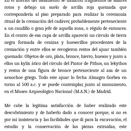
En el interior del basamento se hallaron fragmentos de sillares
rotos y debajo un suelo de arcilla roja quemada que
correspondería al piso preparado para realizar la ceremonia
ritual de la cremación del cadáver, probablemente perteneciente
a un caudillo o gran jefe de aquella zona, o régulo de entonces.
En el centro de esa capa de arcilla apareció un círculo de tierra
negra formada de cenizas y huesecillos procedentes de la
cremación y entre ellos se recogieron restos del ajuar también
quemado: Objetos de oro, plata, bronce, hierro, huesos y junto a
ellos un kylix ático del círculo del Pintor de Pithos, un lekythos
y restos de una figura de bronce perteneciente al asa de un
aenochoe griego. Todo este ajuar lo fecha Almagro Gorbea en
torno al 500 a.c. y se puede contemplar, junto al monumento,
en el Museo Arqueológico Nacional (M.A.N.) de Madrid.
Me cabe la legítima satisfacción de haber realizado este
descubrimiento y de haberlo dado a conocer porque, si no es
por mi insistencia y las facilidades que di para la excavación, el
estudio y la conservación de las piezas extraídas, este