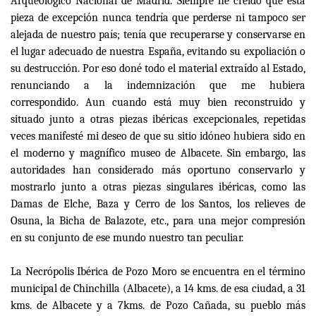
Arqueológico Nacional de Madrid. Siempre he creído que esta
pieza de excepción nunca tendría que perderse ni tampoco ser
alejada de nuestro país; tenía que recuperarse y conservarse en
el lugar adecuado de nuestra España, evitando su expoliación o
su destrucción. Por eso doné todo el material extraído al Estado,
renunciando a la indemnización que me hubiera
correspondido. Aun cuando está muy bien reconstruido y
situado junto a otras piezas ibéricas excepcionales, repetidas
veces manifesté mi deseo de que su sitio idóneo hubiera sido en
el moderno y magnífico museo de Albacete. Sin embargo, las
autoridades han considerado más oportuno conservarlo y
mostrarlo junto a otras piezas singulares ibéricas, como las
Damas de Elche, Baza y Cerro de los Santos, los relieves de
Osuna, la Bicha de Balazote, etc., para una mejor compresión
en su conjunto de ese mundo nuestro tan peculiar.
La Necrópolis Ibérica de Pozo Moro se encuentra en el término
municipal de Chinchilla (Albacete), a 14 kms. de esa ciudad, a 31
kms. de Albacete y a 7kms. de Pozo Cañada, su pueblo más