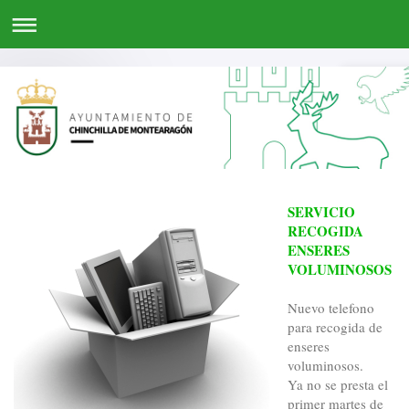
SERVICIO
RECOGIDA
ENSERES
VOLUMINOSOS
Nuevo telefono
para recogida de
enseres
voluminosos.
Ya no se presta el
primer martes de