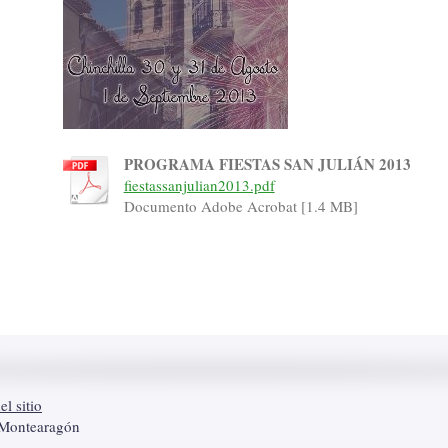
PROGRAMA FIESTAS SAN JULIÁN 2013
fiestassanjulian2013.pdf
Documento Adobe Acrobat [1.4 MB]
l sitio
 Montearagón