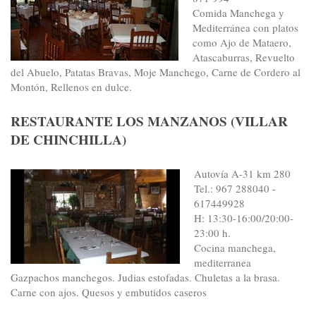
Comida Manchega y
Mediterránea con platos
como Ajo de Mataero,
Atascaburras, Revuelto
del Abuelo, Patatas Bravas, Moje Manchego, Carne de Cordero al
Montón, Rellenos en dulce.
RESTAURANTE LOS MANZANOS (VILLAR
DE CHINCHILLA)
Autovía A-31 km 280
Tel.: 967 288040 -
617449928
H: 13:30-16:00/20:00-
23:00 h.
Cocina manchega,
mediterranea
Gazpachos manchegos. Judias estofadas. Chuletas a la brasa.
Carne con ajos. Quesos y embutidos caseros