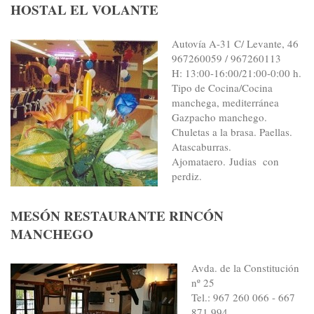
HOSTAL EL VOLANTE
Autovía A-31 C/ Levante, 46
967260059 / 967260113
H: 13:00-16:00/21:00-0:00 h.
Tipo de Cocina/Cocina
manchega, mediterránea
Gazpacho manchego.
Chuletas a la brasa. Paellas.
Atascaburras.
Ajomataero. Judias con
perdiz.
MESÓN RESTAURANTE RINCÓN
MANCHEGO
Avda. de la Constitución
nº 25
Tel.: 967 260 066 - 667
871 994